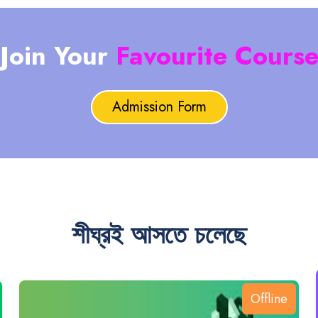
Join Your
Favourite Cours
Admission Form
শীঘ্রই আসতে চলেছে
Offline