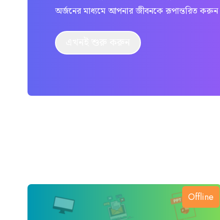
অর্জনের মাধ্যমে আপনার জীবনকে রূপান্তরিত করুন
এখনই শুরু করুন
Offline