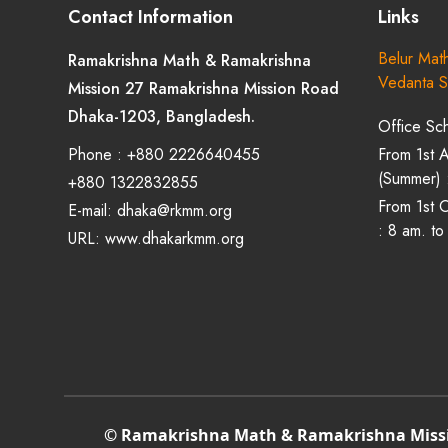
Contact Information
Links
Belur Mat
Ramakrishna Math & Ramakrishna
Vedanta S
Mission 27 Ramakrishna Mission Road
Dhaka-1203, Bangladesh.
Office Sc
Phone : +880 2226640455
From 1st 
(Summer) 
+880 1322832855
From 1st 
E-mail: dhaka@rkmm.org
: 8 am. t
URL: www.dhakarkmm.org
© Ramakrishna Math & Ramakrishna Miss