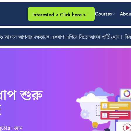
*
Courses
Abou
Interested < Click here >
সীমিত আসনে আপনার দক্ষতাকে একধাপ এগিয়ে নিতে আজই ভর্তি হোন। বিস
Computer Offi
Application
Graphics Desig
Multimedia
 ধাপ শুরু
Front-End Dev
with React JS
ই
All Courses
ঠোয়। জ্ঞান