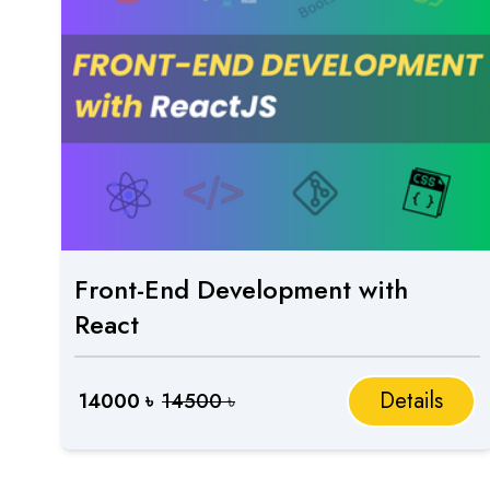
Front-End Development with
React
Details
14000
৳
14500
৳