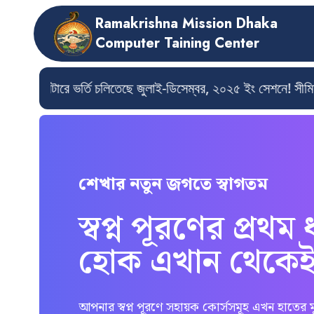
Ramakrishna Mission Dhaka
Computer Taining Center
রেনিং সেন্টারে ভর্তি চলিতেছে জুলাই-ডিসেম্বর, ২০২৫ ইং সেশনে! 
শেখার নতুন জগতে স্বাগতম
স্বপ্ন পূরণের প্রথম
হোক এখান থেকে
আপনার স্বপ্ন পূরণে সহায়ক কোর্সসমূহ এখন হাতের মু