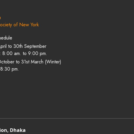
h
ociety of New York
hedule
April to 30th September
: 8:00 am. to 9:00 pm.
October to 31st March (Winter)
o 8:30 pm.
ion, Dhaka